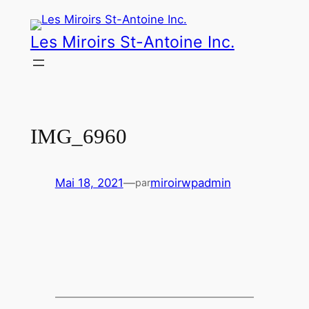
Aller
au
Les Miroirs St-Antoine Inc.
contenu
IMG_6960
Mai 18, 2021
—
miroirwpadmin
par