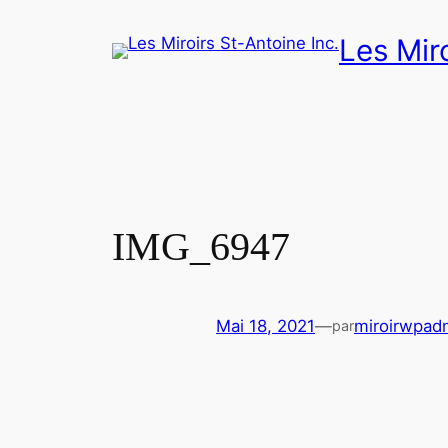
Aller
Les Miro
au
contenu
IMG_6947
Mai 18, 2021
—
miroirwpad
par