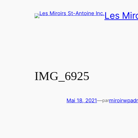
Aller
Les Miro
au
contenu
IMG_6925
Mai 18, 2021
—
miroirwpad
par