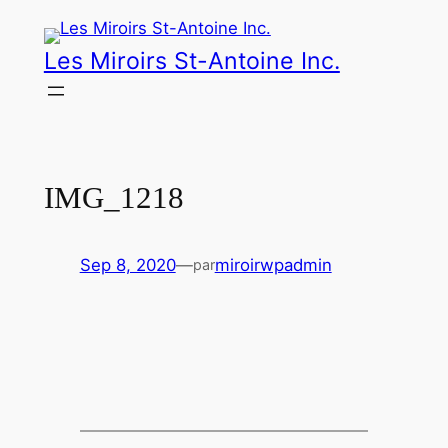
Aller
au
Les Miroirs St-Antoine Inc.
contenu
IMG_1218
Sep 8, 2020
—
miroirwpadmin
par