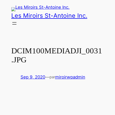
Aller
au
Les Miroirs St-Antoine Inc.
contenu
DCIM100MEDIADJI_0031
.JPG
Sep 9, 2020
—
miroirwpadmin
par