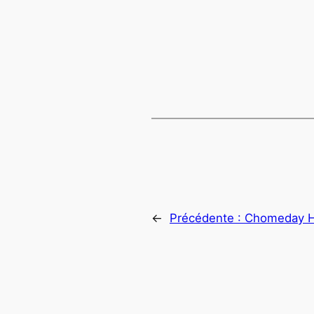
←
Précédente :
Chomeday H