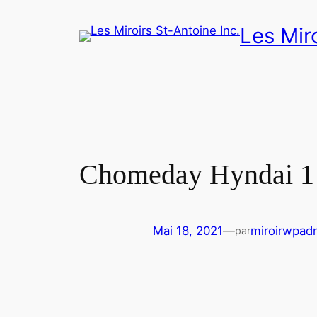
Aller
Les Miro
au
contenu
Chomeday Hyndai 1
Mai 18, 2021
—
miroirwpad
par