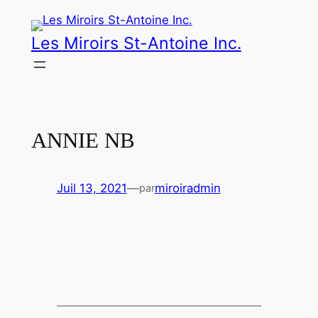
Aller
au
Les Miroirs St-Antoine Inc.
contenu
ANNIE NB
Juil 13, 2021
—
miroiradmin
par