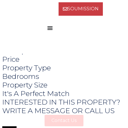
SOUMISSION
The Perfect Property For You
Entrevenue Avec Québec
Entreprise
Price
Property Type
Bedrooms
Property Size
It's A Perfect Match
INTERESTED IN THIS PROPERTY?
WRITE A MESSAGE OR CALL US
Contact Us